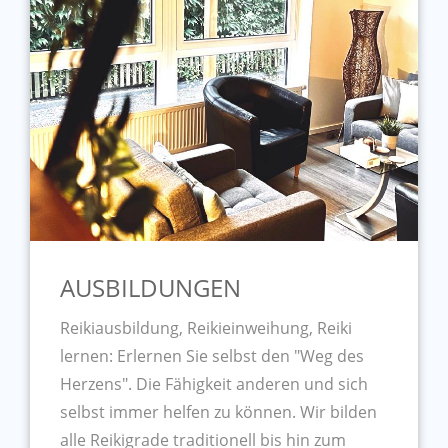
AUSBILDUNGEN
Reikiausbildung, Reikieinweihung, Reiki
lernen: Erlernen Sie selbst den "Weg des
Herzens". Die Fähigkeit anderen und sich
selbst immer helfen zu können. Wir bilden
alle Reikigrade traditionell bis hin zum